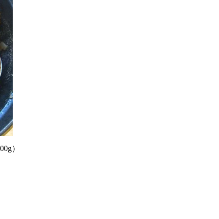
00g
）