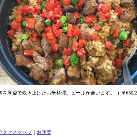
肉を厚釜で炊き上げたお米料理。ビールが合います。（
￥650/2
アクセスマップ
｜
お惣菜