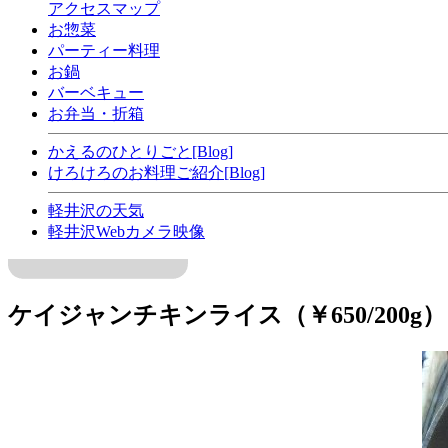
アクセスマップ
お惣菜
パーティー料理
お鍋
バーベキュー
お弁当・折箱
かえるのひとりごと[Blog]
けろけろのお料理ご紹介[Blog]
軽井沢の天気
軽井沢Webカメラ映像
ケイジャンチキンライス（￥650/200g）